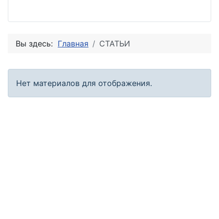
Вы здесь:
Главная
СТАТЬИ
Кол-во строк:
Информация
Нет материалов для отображения.